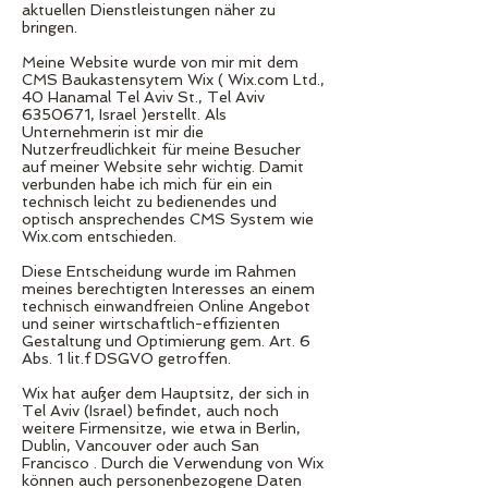
aktuellen Dienstleistungen näher zu
bringen.
Meine Website wurde von mir mit dem
CMS Baukastensytem Wix ( Wix.com Ltd.,
40 Hanamal Tel Aviv St., Tel Aviv
6350671
, Israel )erstellt. Als
Unternehmerin ist mir die
Nutzerfreudlichkeit für meine Besucher
auf meiner Website sehr wichtig. Damit
verbunden habe ich mich für ein ein
technisch leicht zu bedienendes und
optisch ansprechendes CMS System wie
Wix.com entschieden.
Diese Entscheidung wurde im Rahmen
meines berechtigten Interesses an einem
technisch einwandfreien Online Angebot
und seiner wirtschaftlich-effizienten
Gestaltung und Optimierung gem. Art. 6
Abs. 1 lit.f DSGVO getroffen.
Wix hat außer dem Hauptsitz, der sich in
Tel Aviv (Israel) befindet, auch noch
weitere Firmensitze, wie etwa in Berlin,
Dublin, Vancouver oder auch San
Francisco . Durch die Verwendung von Wix
können auch personenbezogene Daten