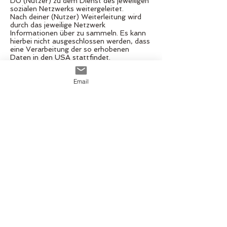
DU (Nutzer) zu dem Dienst des jeweiligen
sozialen Netzwerks weitergeleitet.
Nach deiner (Nutzer) Weiterleitung wird
durch das jeweilige Netzwerk
Informationen über zu sammeln. Es kann
hierbei nicht ausgeschlossen werden, dass
eine Verarbeitung der so erhobenen
Daten in den USA stattfindet.
Dies sind zunächst Daten wie IP-Adresse,
Datum, Uhrzeit und besuchte Seite. Bist
Email
Du (Nutzer) währenddessen mit deinem
Benutzerkonto des jeweiligen Netzwerks
eingeloggt, kann der Netzwerk-Betreiber
ggf. die gesammelten Informationen des
konkreten Besuchs von Dir deinem
persönlichen Account zuordnen.
Interagierst Du über einen „Teilen“-
Button des jeweiligen Netzwerks, können
diese Informationen in deinem
persönlichen Benutzerkonto gespeichert
und ggf. veröffentlicht werden. Möchtest
Du (Nutzer) verhindern, dass die
gesammelten Informationen unmittelbar
deinem Benutzerkonto zugeordnet
werden, musst Du dich vor dem Anklicken
der Grafik ausloggen. Zudem besteht die
Möglichkeit, dein jeweiliges Benutzerkonto
entsprechend zu konfigurieren.