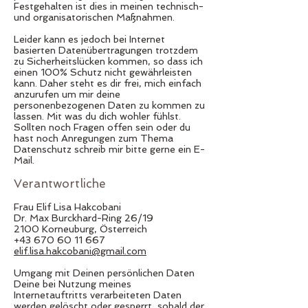
Festgehalten ist dies in meinen technisch-
und organisatorischen Maßnahmen.
Leider kann es jedoch bei Internet
basierten Datenübertragungen trotzdem
zu Sicherheitslücken kommen, so dass ich
einen 100% Schutz nicht gewährleisten
kann. Daher steht es dir frei, mich einfach
anzurufen um mir deine
personenbezogenen Daten zu kommen zu
lassen. Mit was du dich wohler fühlst.
Sollten noch Fragen offen sein oder du
hast noch Anregungen zum Thema
Datenschutz schreib mir bitte gerne ein E-
Mail.
Verantwortliche
Frau Elif Lisa Hakcobani
Dr. Max Burckhard-Ring 26/19
2100 Korneuburg, Österreich
+43 670 60 11 667
elif.lisa.hakcobani@gmail.com
Umgang mit Deinen persönlichen Daten
Deine bei Nutzung meines
Internetauftritts verarbeiteten Daten
werden gelöscht oder gesperrt, sobald der